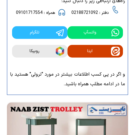
راه‌های ارتباطی زیر را دنبال کنید:
دفتر : 02188721092
همراه : 09101717554
واتسآپ
تلگرام
ایتا
روبیکا
و اگر در پی کسب اطلاعات بیشتر در مورد "ترولی" هستید با
ما در ادامه مطلب همراه باشید.