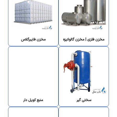
مخزن فلزی | مخزن گالوانیزه
مخزن فایبرگلاس
سختی گیر
منبع کویل دار