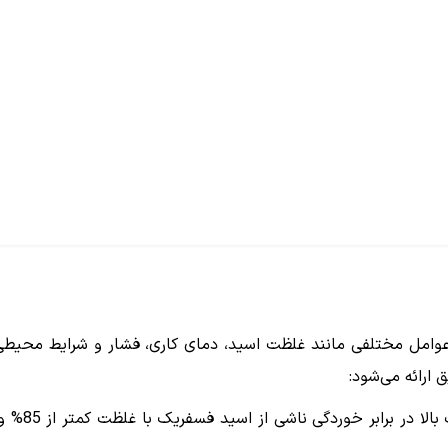
مل مختلفی مانند غلظت اسید، دمای کاری، فشار و شرایط محیطی د
ارائه می‌شود:
گریدهای 316L و 317L ک