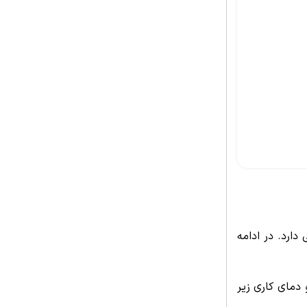
ارد. در ادامه
ه بدلیل مقاومت بالا در برابر خوردگی ناشی از اسید فسفریک با غلظت کمتر از 85% و دمای کاری زیر