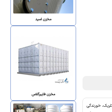
مخزن اسید
مخزن فایبرگلاس
لریک، خورندگی