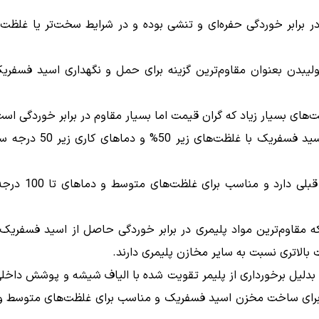
یاژهای دوبلکس استنلس استیل که مقاوم‌تر از 316L در برابر خوردگی حفره‌ای و تنشی بوده و در شرایط سخت‌تر 
Hastelloy C276 یا نیکل-کروم-مولیبدن بعنوان مقاوم‌ترین گزینه برای حمل و نگهداری اسید
های بسیار زیاد که گران قیمت اما بسیار مقاوم در برابر خوردگی است
با چگالی بالا که مناسب برای ذخیره اسید 
که مقاومت بالاتری نسبت به 
د که مقاوم‌ترین مواد پلیمری در برابر خوردگی حاصل از اسید فسفری
دلیل برخورداری از پلیمر تقویت شده با الیاف شیشه و پوشش داخلی 
بی برای ساخت مخزن اسید فسفریک و مناسب برای غلظت‌های متوسط و 