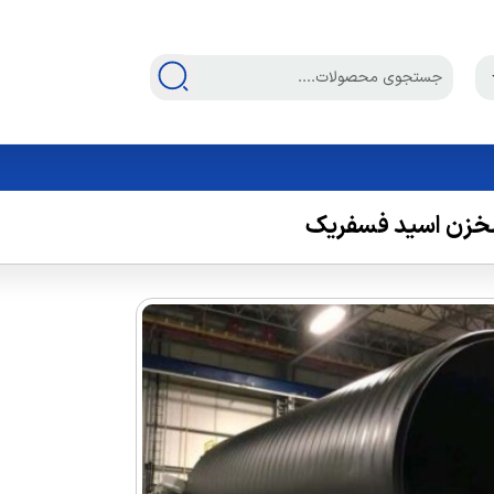
خزن اسید فسفریک