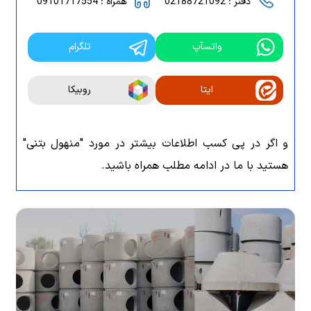
دفتر : 02188721092
همراه : 09101717554
واتسآپ
تلگرام
ایتا
روبیکا
و اگر در پی کسب اطلاعات بیشتر در مورد "منهول بتنی"
هستید با ما در ادامه مطلب همراه باشید.