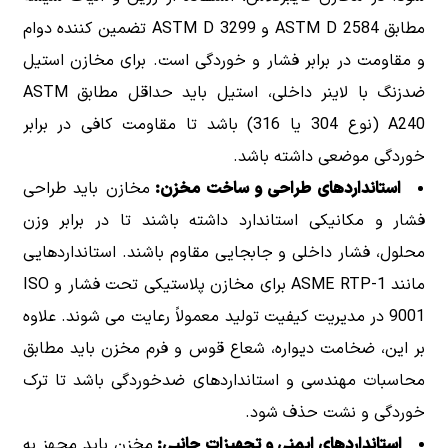
مطابق ASTM D 2584 و ASTM D 3299 تضمین کننده دوام
و مقاومت در برابر فشار و خوردگی است. برای مخازن استیل
ضدزنگ با لاینر داخلی، استیل باید حداقل مطابق ASTM
A240 (نوع 304 یا 316) باشد تا مقاومت کافی در برابر
خوردگی موضعی داشته باشد.
استانداردهای طراحی و ساخت مخزن:
مخازن باید طراحی
فشار و مکانیکی استاندارد داشته باشند تا در برابر وزن
محلول، فشار داخلی و جابجایی مقاوم باشند. استانداردهایی
مانند ASME RTP-1 برای مخازن پلاستیکی تحت فشار و ISO
9001 در مدیریت کیفیت تولید معمولاً رعایت می شوند. علاوه
بر این، ضخامت دیواره، شعاع قوس و فرم مخزن باید مطابق
محاسبات مهندسی و استانداردهای ضدخوردگی باشد تا ترک
خوردگی و نشت حذف شود.
استانداردهای ایمنی و تجهیزات جانبی:
مخزن باید مجهز به