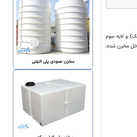
کربن بلک) و لایه سوم
داخل مخزن شده،
مخزن عمودی پلی اتیلنی