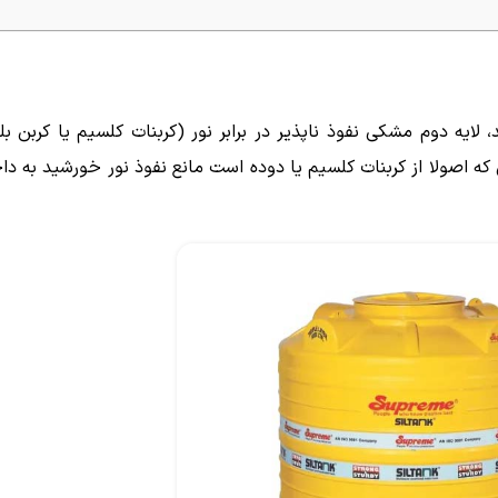
پلی اتیلن گرید 3840؛ لایه اول سفید، لایه دوم مشکی نفوذ ناپذیر در برابر نور (کربنات کلسیم یا 
مشکی که اصولا از کربنات کلسیم یا دوده است مانع نفوذ نور خورشید به 