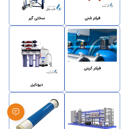
فیلتر شنی
سختی گیر
فیلتر کربنی
دیونایزر