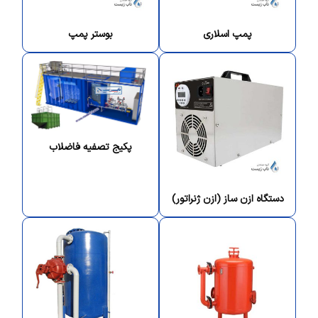
پمپ اسلاری
بوستر پمپ
پکیج تصفیه فاضلاب
دستگاه ازن ساز (ازن ژنراتور)