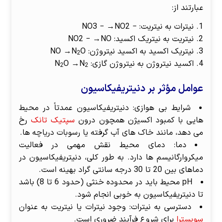
عبارتند از:
نیترات به نیتریت: − NO3 − ​→NO2
نیتریت به نیتریک اکسید: NO2 −​ →NO
نیتریک اکسید به اکسید نیتروژن: NO →N
O
2
اکسید نیتروژن به نیتروژن گازی: N
O →N
2
2
عوامل مؤثر بر دنیتریفیکاسیون
شرایط بی هوازی: دنیتریفیکاسیون عمدتاً در محیط
هایی با کمبود اکسیژن همچون درون
سپتیک تانک
رخ
می دهد، مانند خاک های آب گرفته یا رسوبات دریاچه ها.
دما: دمای محیط نقش مهمی در فعالیت
میکروارگانیسم ها دارد. به طور کلی، دنیتریفیکاسیون در
دماهای بین 20 تا 30 درجه سانتی گراد بهینه است.
pH محیط باید در محدوده خنثی (حدود 6 تا 8) باشد
تا دنیتریفیکاسیون به خوبی انجام شود.
دسترسی به نیترات: وجود نیترات یا نیتریت به عنوان
سوبسترا
برای شروع فرآیند ضروری است.