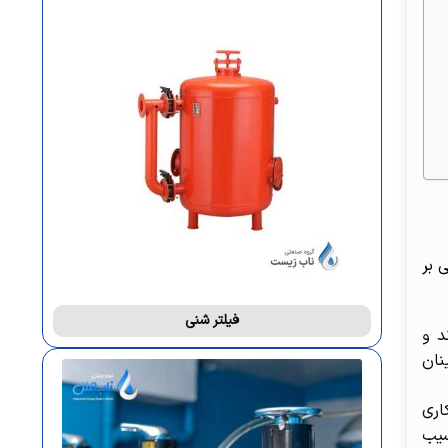
 بر
فیلتر شنی
د و
نان
اری
سیب