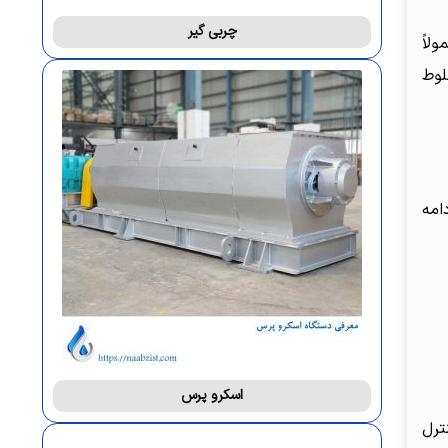
چربی گیر
لاً
لوط
امه
اسکرو پرس
ترل