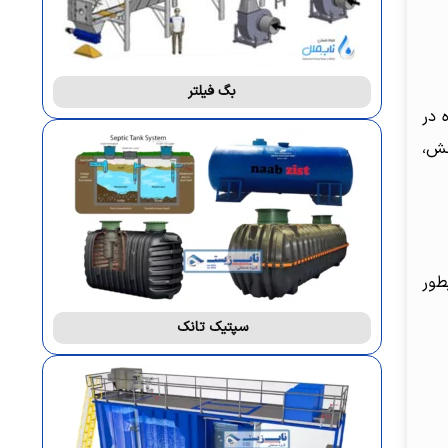
بگ فیلتر
 در
خش،
طور
سپتیک تانک